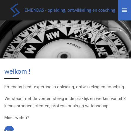
Ga
EMENDAS
- opleiding, ontwikkeling en coaching
direct
naar
de
hoofdinhoud
welkom !
Emendas biedt expertise in opleiding, ontwikkeling en coaching.
We staan met de voeten stevig in de praktijk en werken vanuit 3
kennisbronnen: cliënten, professionals
en
wetenschap.
Meer weten?