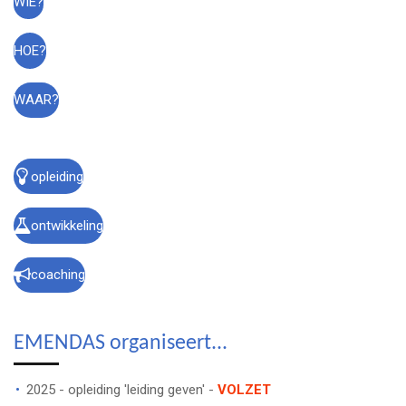
WIE?
HOE?
WAAR?
opleiding
ontwikkeling
coaching
EMENDAS organiseert...
2025 - opleiding 'leiding geven' -
VOLZET